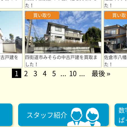
た！
た！
買い取り
買い取
中古戸建を
四街道市みそらの中古戸建を買取ま
佐倉市八幡
した！
た！
1
2
3
4
5
...
10
...
最後 »
数
スタッフ紹介
ぱ