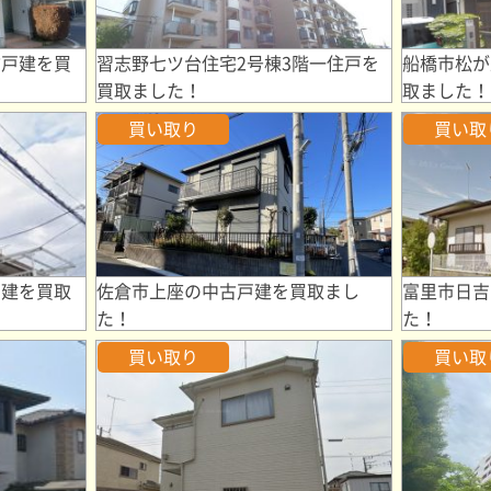
古戸建を買
習志野七ツ台住宅2号棟3階一住戸を
船橋市松が
買取ました！
取ました！
買い取り
買い取
戸建を買取
佐倉市上座の中古戸建を買取まし
富里市日吉
た！
た！
買い取り
買い取