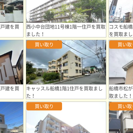
古戸建を買
西小中台団地11号棟1階一住戸を買取
コスモ船橋
ました！
を買取まし
買い取り
買い取
古戸建を買
キャッスル船橋1階1住戸を買取まし
船橋市松が
た！
取ました！
買い取り
買い取