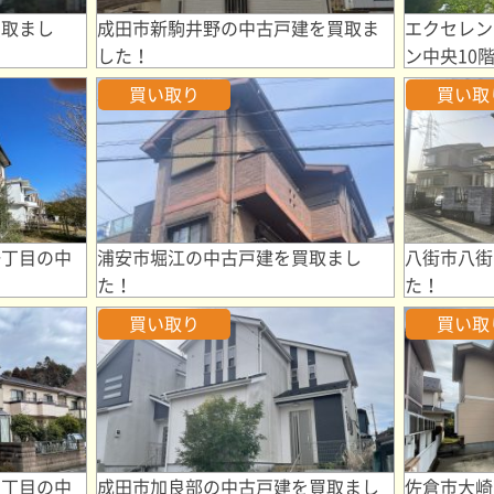
買取まし
成田市新駒井野の中古戸建を買取ま
エクセレン
した！
ン中央10
買い取り
買い取
一丁目の中
浦安市堀江の中古戸建を買取まし
八街市八街
た！
た！
買い取り
買い取
三丁目の中
成田市加良部の中古戸建を買取まし
佐倉市大崎