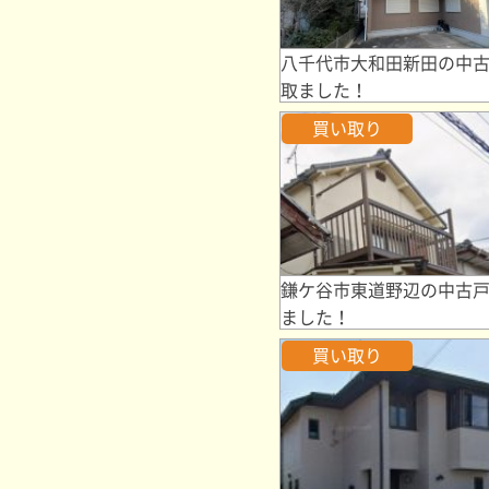
八千代市大和田新田の中
取ました！
買い取り
鎌ケ谷市東道野辺の中古
ました！
買い取り