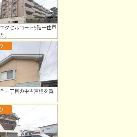
エクセルコート5階一住戸
た。
り
丘一丁目の中古戸建を買
り