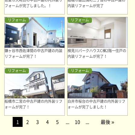
佐倉市大崎台の中古戸建の内外装リ
船橋市飯山満町二丁目の中古戸建の
フォームが完了しました。！
内装リフォームが完了
リフォーム
リフォーム
鎌ヶ谷市西佐津間の中古戸建の内装
検見川パークハウスC棟2階一住戸の
リフォームが完了！
内装リフォームが完了！
リフォーム
リフォーム
船橋市二宮の中古戸建の内外装リフ
白井市桜台の中古戸建の内外装リフ
ォームが完了！
ォームが完了しました！
1
2
3
4
5
...
10
...
最後 »