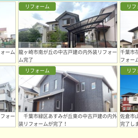
リフォーム
リフ
フォーム
龍ヶ崎市南が丘の中古戸建の内外装リフォー
千葉市
ム完了
フォー
リフォーム
リフ
リフォー
千葉市緑区あすみが丘東の中古戸建の内外
佐倉市
装リフォームが完了！
完了し