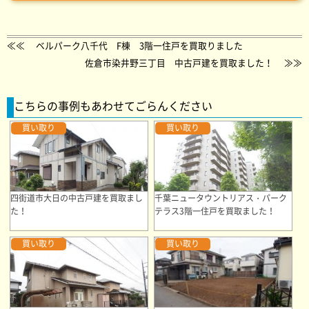
≪≪
ベルパーク八千代 F棟 3階一住戸を買取りました
佐倉市染井野三丁目 中古戸建を買取ました！
≫≫
こちらの事例もあわせてごらんください
買い取り
買い取り
四街道市大日の中古戸建を買取まし
千葉ニュータウントリアス・パーク
た！
テラス3階一住戸を買取ました！
買い取り
買い取り