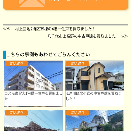
≪≪
村上団地2街区39棟の4階一住戸を買取ました！
八千代市上高野の中古戸建を買取ました
≫≫
こちらの事例もあわせてごらんください
買い取り
買い取り
コスモ東習志野4階一住戸を買取まし
江戸川区北小岩の中古戸建を買取ま
た
した！
買い取り
買い取り