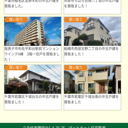
千葉市稲毛区宮野木町の中古戸建を
市原市ちはら台南六丁目の中古戸建
買取ました。
を買取ました！
買い取り
買い取り
我孫子市布佐平和台駅前マンション
船橋市西習志野二丁目の中古戸建を
ウイングA棟 3階一住戸を買取まし
買取ました！
た！
買い取り
買い取り
千葉市若葉区千城台北の中古戸建を
千葉市若葉区千城台南の中古戸建を
買取ました！
買取ました
八千代市勝田台1-4-20-2F ぱっとホーム住宅販売