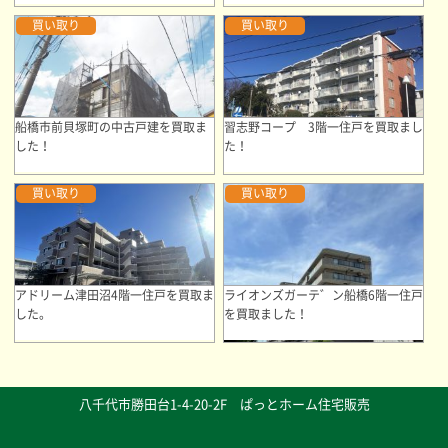
買い取り
買い取り
船橋市前貝塚町の中古戸建を買取ま
習志野コープ 3階一住戸を買取まし
した！
た！
買い取り
買い取り
アドリーム津田沼4階一住戸を買取ま
ライオンズガーテ゛ン船橋6階一住戸
した。
を買取ました！
八千代市勝田台1-4-20-2F ぱっとホーム住宅販売