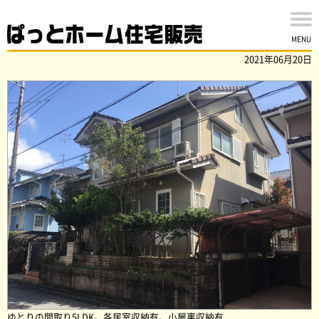
印旛郡栄町安食台の中古戸建を買取ました！
MENU
2021年06月20日
ゆとりの間取り5LDK。各居室収納有。小屋裏収納有