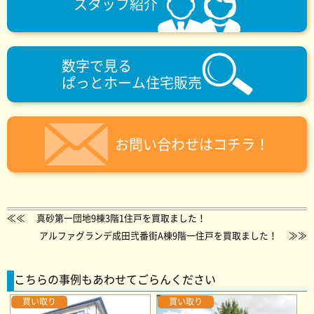
スタッフ紹介
数字で見る
ぱっとホーム住宅販売
お問い合わせはコチラ！
≪≪
真砂第一団地9棟3階1住戸を買取ました！
アルファグランデ成田弐番街A棟9階一住戸を買取ました！
≫≫
こちらの事例もあわせてごらんください
買い取り
買い取り