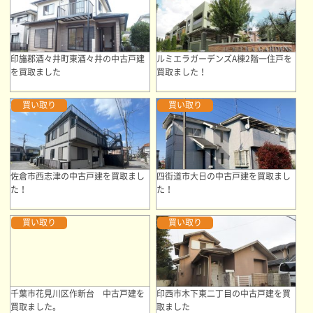
印旛郡酒々井町東酒々井の中古戸建
ルミエラガーデンズA棟2階一住戸を
を買取ました
買取ました！
買い取り
買い取り
佐倉市西志津の中古戸建を買取まし
四街道市大日の中古戸建を買取まし
た！
た！
買い取り
買い取り
千葉市花見川区作新台 中古戸建を
印西市木下東二丁目の中古戸建を買
買取ました。
取ました