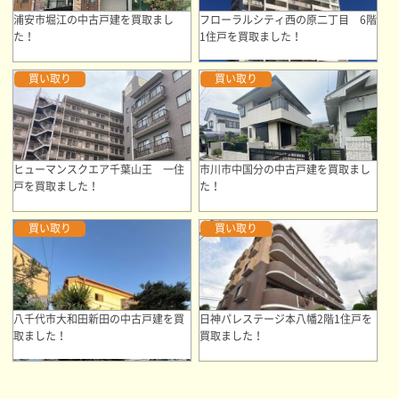
浦安市堀江の中古戸建を買取まし
フローラルシティ西の原二丁目 6階
た！
1住戸を買取ました！
買い取り
買い取り
ヒューマンスクエア千葉山王 一住
市川市中国分の中古戸建を買取まし
戸を買取ました！
た！
買い取り
買い取り
八千代市大和田新田の中古戸建を買
日神パレステージ本八幡2階1住戸を
取ました！
買取ました！