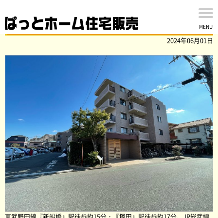
レックスハイム西船橋弐番館 5階一住戸を買取ました！
MENU
2024年06月01日
東武野田線『新船橋』駅徒歩約15分・『塚田』駅徒歩約17分、JR総武線