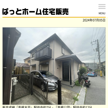
船橋市高根台の中古戸建を買取ました！
MENU
2024年07月05日
新京成線『高根木戸』駅徒歩約7分・『高根公団』駅徒歩約12分