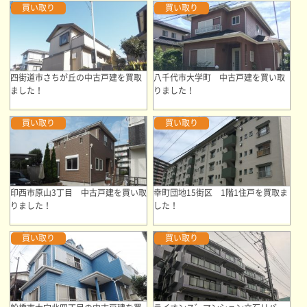
買い取り
買い取り
四街道市さちが丘の中古戸建を買取
八千代市大学町 中古戸建を買い取
ました！
りました！
買い取り
買い取り
印西市原山3丁目 中古戸建を買い取
幸町団地15街区 1階1住戸を買取ま
りました！
した！
買い取り
買い取り