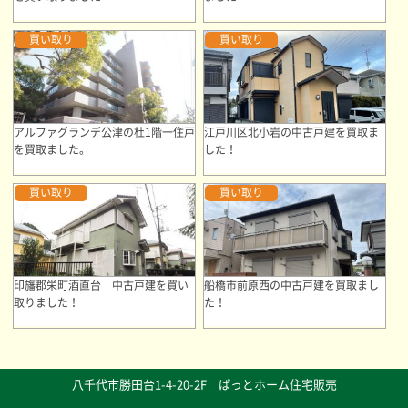
買い取り
買い取り
アルファグランデ公津の杜1階一住戸
江戸川区北小岩の中古戸建を買取ま
を買取ました。
した！
買い取り
買い取り
印旛郡栄町酒直台 中古戸建を買い
船橋市前原西の中古戸建を買取まし
取りました！
た！
八千代市勝田台1-4-20-2F ぱっとホーム住宅販売