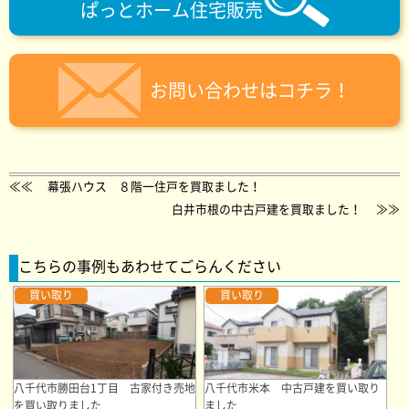
ぱっとホーム住宅販売
お問い合わせはコチラ！
≪≪
幕張ハウス ８階一住戸を買取ました！
白井市根の中古戸建を買取ました！
≫≫
こちらの事例もあわせてごらんください
買い取り
買い取り
八千代市勝田台1丁目 古家付き売地
八千代市米本 中古戸建を買い取り
を買い取りました
ました