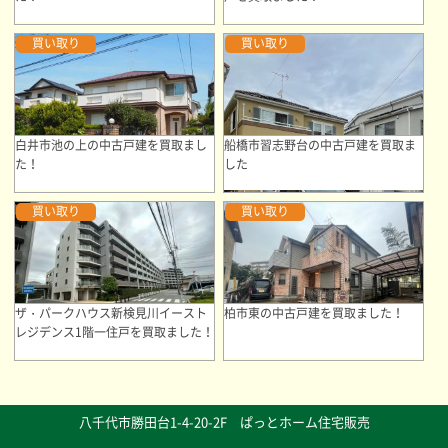
買い取り
買い取り
白井市池の上の中古戸建を買取まし
船橋市習志野台の中古戸建を買取ま
た！
した
買い取り
買い取り
ザ・パークハウス新検見川イースト
柏市東の中古戸建を買取ました！
レジデンス1階一住戸を買取ました！
八千代市勝田台1-4-20-2F ぱっとホーム住宅販売