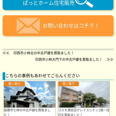
ぱっとホーム住宅販売
お問い合わせはコチラ！
≪≪
印西市小林北の中古戸建を買取ました！
印西市小林大門下の中古戸建を買取ました！
≫≫
こちらの事例もあわせてごらんください
買い取り
買い取り
船橋市七林の中古戸建を買取まし
コスモ津田沼グレイスシティ1階一住
た！
戸を買取ました！