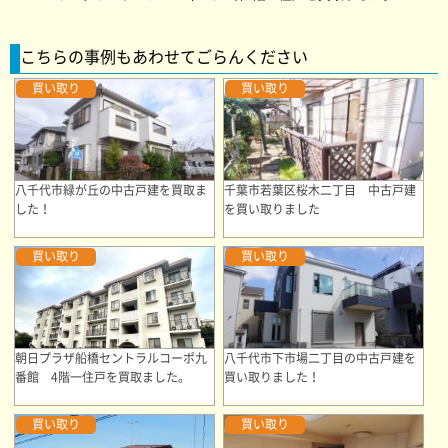
こちらの事例もあわせてごらんください
買い取り
買い取り
八千代市緑が丘の中古戸建を買取ま
千葉市若葉区桜木二丁目 中古戸建
した！
を買い取りました
買い取り
買い取り
朝日プラザ船橋セントラルコーポ九
八千代市下市場二丁目の中古戸建を
番館 4階一住戸を買取ました。
買い取りました！
買い取り
買い取り