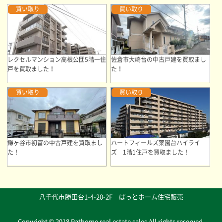
買い取り
買い取り
レクセルマンション高根公団5階一住
佐倉市大崎台の中古戸建を買取まし
戸を買取ました！
た！
買い取り
買い取り
鎌ヶ谷市初富の中古戸建を買取まし
ハートフィールズ薬園台ハイライ
た！
ズ 1階1住戸を買取ました！
八千代市勝田台1-4-20-2F ぱっとホーム住宅販売
Copyright © 2018 Pathome real estate sales All rights reserved.