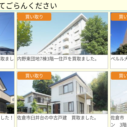
てごらんください
買い取り
買
買取まし
内野東団地7棟3階一住戸を買取ました。
ペルル
買い取り
買
ました！
佐倉市臼井台の中古戸建 買取ました。
佐倉市
ン 3