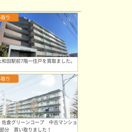
い取り
大和田駅前7階一住戸を買取ました。
い取り
 佐倉グリーンコープ 中古マンショ
階部分 買い取りました！