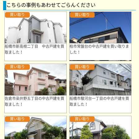
こちらの事例もあわせてごらんください
買い取り
買い取り
船橋市新高根二丁目 中古戸建を買
柏市常盤台の中古戸建を買い取りま
取ました！
した！
買い取り
買い取り
佐倉市染井野五丁目の中古戸建を買
船橋市駿河台一丁目の中古戸建を買
取ました！
取ました！
買い取り
買い取り