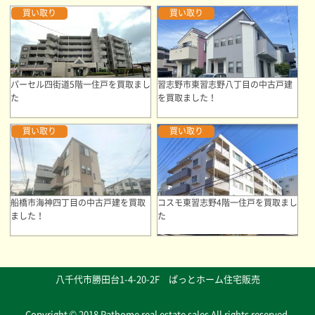
買い取り
買い取り
パーセル四街道5階一住戸を買取まし
習志野市東習志野八丁目の中古戸建
た
を買取ました！
買い取り
買い取り
船橋市海神四丁目の中古戸建を買取
コスモ東習志野4階一住戸を買取まし
ました！
た
八千代市勝田台1-4-20-2F ぱっとホーム住宅販売
Copyright © 2018 Pathome real estate sales All rights reserved.