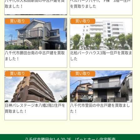
八千代市大和田新田の中古戸建を買
ベルパーク八千代 F棟 3階一住戸
取ました！
を買取りました
買い取り
買い取り
八千代市勝田台南の中古戸建を買取
北柏パークハウス3階一住戸を買取ま
ました！
した
買い取り
買い取り
日神パレステージ本八幡2階1住戸を
八千代市萱田の中古戸建を買取まし
買取ました！
た！
八千代市勝田台1-4-20-2F ぱっとホーム住宅販売