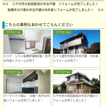
≪≪
八千代市大和田新田の中古戸建 リフォームが完了しました！
船橋市大穴南の中古戸建の内外装リフォームが完了しました！
≫≫
こちらの事例もあわせてごらんください
リフォーム
リフォーム
エステ・シティ船橋参番館2階一住戸
九十九里町作田の中古戸建 内外装
の内装リフォームが完了
リフォームが完了！
リフォーム
リフォーム
パークハイツ南山 14階一住戸の内
八千代市大和田新田の中古戸建のリ
装リフォームが完了しました！
フォームが完了しました！