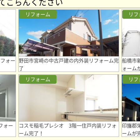
てごらんください
リフォーム
リフ
リフォー
野田市宮崎の中古戸建の内外装リフォーム完
船橋市
了
ォーム
リフォーム
リフ
フォー
コスモ稲毛プレシオ 3階一住戸内装リフォ
印旛郡
ーム完了！
ームが