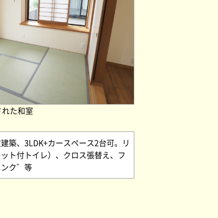
された和室
築、3LDK+カースペース2台可。リ
レット付トイレ）、クロス張替え、フ
ニンク゛等