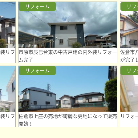
リフォーム
リフ
外装リフ
市原市辰巳台東の中古戸建の内外装リフォー
佐倉市
ム完了
が完了
リフォーム
リフ
外装リフ
佐倉市上座の売地が綺麗な更地になって販売
リフォ
開始！