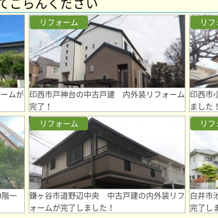
てごらんください
リフォーム
リフ
ォームが
印西市戸神台の中古戸建 内外装リフォーム
印西市
完了！
ました
リフォーム
リフ
0階一
鎌ヶ谷市道野辺中央 中古戸建の内外装リフ
白井市
ォームが完了しました！
完了し