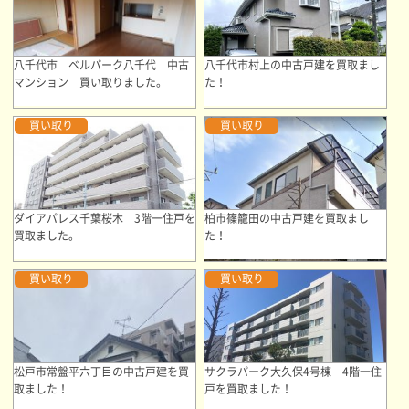
八千代市 ベルパーク八千代 中古
八千代市村上の中古戸建を買取まし
マンション 買い取りました。
た！
買い取り
買い取り
ダイアパレス千葉桜木 3階一住戸を
柏市篠籠田の中古戸建を買取まし
買取ました。
た！
買い取り
買い取り
松戸市常盤平六丁目の中古戸建を買
サクラパーク大久保4号棟 4階一住
取ました！
戸を買取ました！