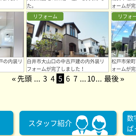
！
た。
ォームが完
リフォーム
リフォ
戸の内装リ
白井市大山口の中古戸建の内外装リ
松戸市栄町
！
フォームが完了しました！
ォームが完
« 先頭
...
3
4
5
6
7
...
10
...
最後 »
数
スタッフ紹介
ぱ