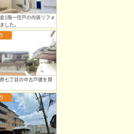
金1階一住戸の内装リフォ
ました。
り
原七丁目の中古戸建を買
り