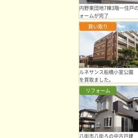
内野東団地7棟3階一住戸
ォームが完了
買い取り
ルネサンス船橋小室公園 
を買取ました。
リフォーム
八街市八街ろの中古戸建