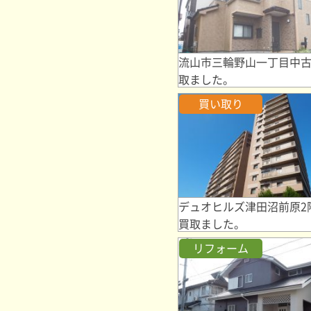
流山市三輪野山一丁目中
取ました。
買い取り
デュオヒルズ津田沼前原2
買取ました。
リフォーム