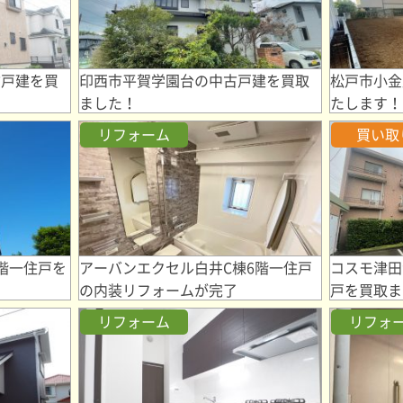
古戸建を買
印西市平賀学園台の中古戸建を買取
松戸市小金
ました！
たします！
リフォーム
買い取
階一住戸を
アーバンエクセル白井C棟6階一住戸
コスモ津田
の内装リフォームが完了
戸を買取ま
リフォーム
リフォ