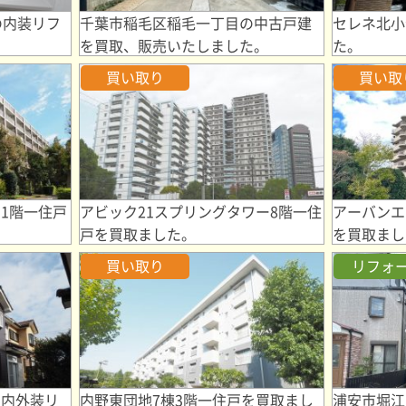
の内装リフ
千葉市稲毛区稲毛一丁目の中古戸建
セレネ北小
を買取、販売いたしました。
た。
買い取り
買い取
1階一住戸
アビック21スプリングタワー8階一住
アーバンエ
戸を買取ました。
を買取まし
買い取り
リフォ
 内外装リ
内野東団地7棟3階一住戸を買取まし
浦安市堀江