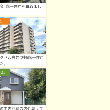
金1階一住戸を買取まし
り
クセル白井C棟6階一住戸
た。
ーム
の中古戸建の内外装リフ