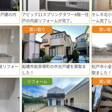
古戸建の内
アビック21スプリングタワー8階一住
セレネ北小
戸の内装リフォームが完了。
ーム完了し
買い取り
買い取
装リフォー
船橋市前貝塚町の中古戸建を買取ま
松戸市小金
した！
取ました！
リフォーム
買い取