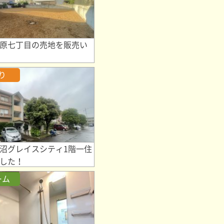
原七丁目の売地を販売い
り
沼グレイスシティ1階一住
した！
ーム