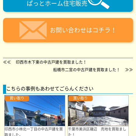
ぱっとホーム住宅販売
お問い合わせはコチラ！
≪≪
印西市木下東の中古戸建を買取ました！
船橋市二宮の中古戸建を買取ました！
≫≫
こちらの事例もあわせてごらんください
買い取り
買い取り
印西市小林北一丁目の中古戸建を買
千葉市美浜区磯辺 売地を買取まし
取ました。
た！