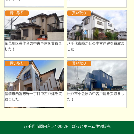
買い取り
買い取り
花見川区長作台の中古戸建を買取ま
八千代市緑が丘の中古戸建を買取ま
した！
した！
買い取り
買い取り
船橋市西習志野一丁目中古戸建を買
松戸市小金原の中古戸建を買取まし
取ました。
た！
八千代市勝田台1-4-20-2F ぱっとホーム住宅販売