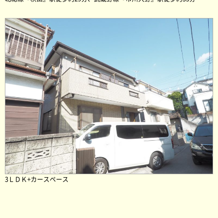
3ＬＤＫ+カースペース