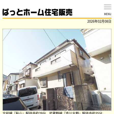
市川市曽谷四丁目の中古戸建を買取ました
MENU
2026年02月08日
北総線『秋山』駅徒歩約29分、武蔵野線『市川大野』駅徒歩約35分